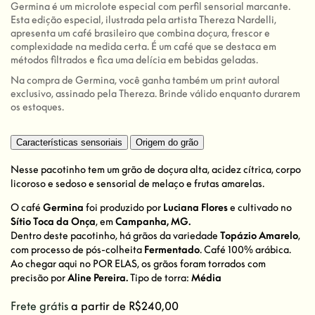
Germina é um microlote especial com perfil sensorial marcante.
Esta edição especial, ilustrada pela artista Thereza Nardelli,
apresenta um café brasileiro que combina doçura, frescor e
complexidade na medida certa. É um café que se destaca em
métodos filtrados e fica uma delícia em bebidas geladas.
Na compra de Germina, você ganha também um print autoral
exclusivo, assinado pela Thereza. Brinde válido enquanto durarem
os estoques.
Características sensoriais
Origem do grão
Nesse pacotinho tem um grão de doçura alta, acidez cítrica, corpo
licoroso e sedoso e sensorial de melaço e frutas amarelas.
O café
Germina
foi produzido por
Luciana Flores
e cultivado no
Sítio Toca da Onça
, em
Campanha, MG.
Dentro deste pacotinho, há grãos da variedade
Topázio Amarelo
,
com processo de pós-colheita
Fermentado
. Café 100% arábica.
Ao chegar aqui no POR ELAS, os grãos foram torrados com
precisão por
Aline Pereira.
Tipo de torra:
Média
Frete grátis
a partir de
R$240,00