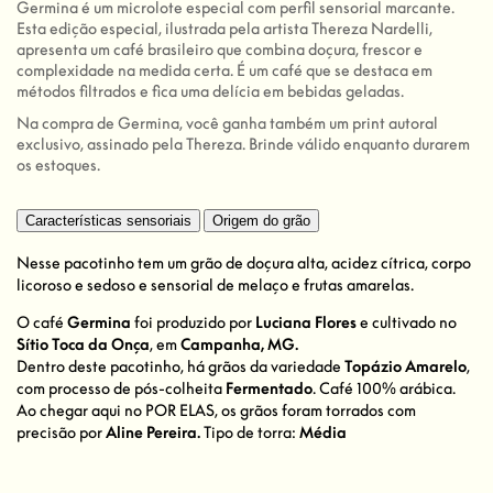
Germina é um microlote especial com perfil sensorial marcante.
Esta edição especial, ilustrada pela artista Thereza Nardelli,
apresenta um café brasileiro que combina doçura, frescor e
complexidade na medida certa. É um café que se destaca em
métodos filtrados e fica uma delícia em bebidas geladas.
Na compra de Germina, você ganha também um print autoral
exclusivo, assinado pela Thereza. Brinde válido enquanto durarem
os estoques.
Características sensoriais
Origem do grão
Nesse pacotinho tem um grão de doçura alta, acidez cítrica, corpo
licoroso e sedoso e sensorial de melaço e frutas amarelas.
O café
Germina
foi produzido por
Luciana Flores
e cultivado no
Sítio Toca da Onça
, em
Campanha, MG.
Dentro deste pacotinho, há grãos da variedade
Topázio Amarelo
,
com processo de pós-colheita
Fermentado
. Café 100% arábica.
Ao chegar aqui no POR ELAS, os grãos foram torrados com
precisão por
Aline Pereira.
Tipo de torra:
Média