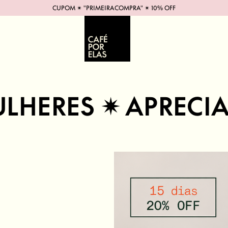
CUPOM ✴︎ "PRIMEIRACOMPRA" ✴︎ 10% OFF
S ✴︎ APRECIADO P