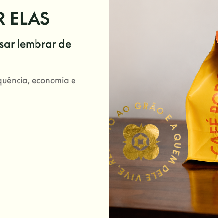
R ELAS
isar lembrar de
equência, economia e